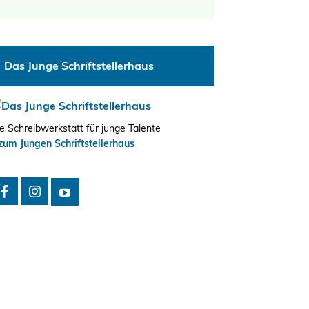
tungen
altung
Das Junge Schriftstellerhaus
en-
ion
,
e Schreibwerkstatt für junge Talente
zum Jungen Schriftstellerhaus
n