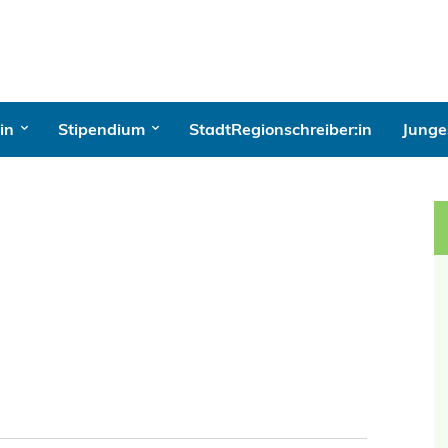
in
Stipendium
StadtRegionschreiber:in
Junges