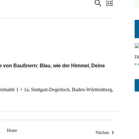
Veranstal
Veranst
Suche
Liste
Ansicht
Suche
Navigat
und
Ansichten
Navigatio
Di
» 
e von Baußnern: Blau, wie der Himmel, Deine
rnhalde 1 + 1a, Stuttgart-Degerloch, Baden-Württemberg,
Heute
Veranstaltungen
Nächste