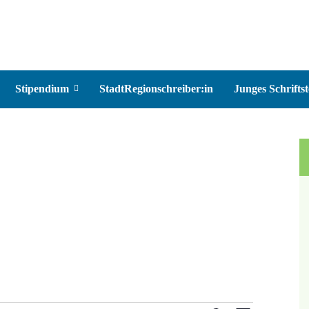
Stipendium
StadtRegionschreiber:in
Junges Schriftst