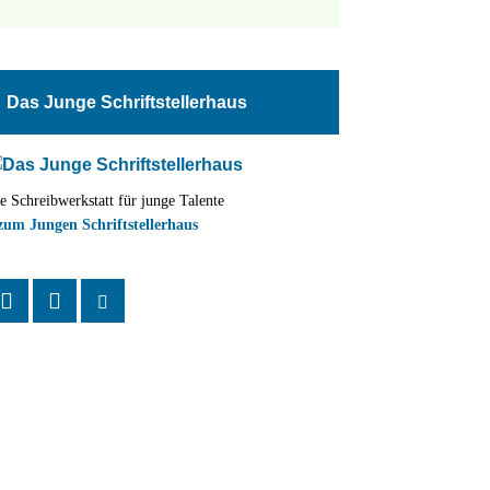
tungen
altung
en-
ion
Das Junge Schriftstellerhaus
,
n
e Schreibwerkstatt für junge Talente
zum Jungen Schriftstellerhaus