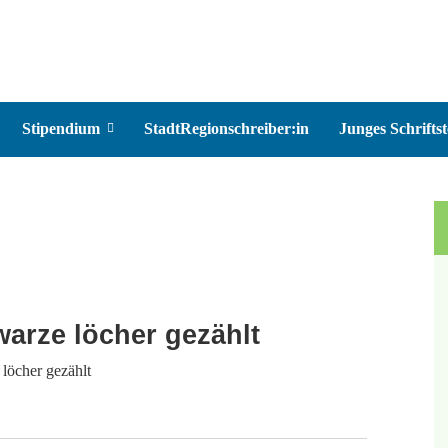
Stipendium
StadtRegionschreiber:in
Junges Schriftst
warze löcher gezählt
 löcher gezählt