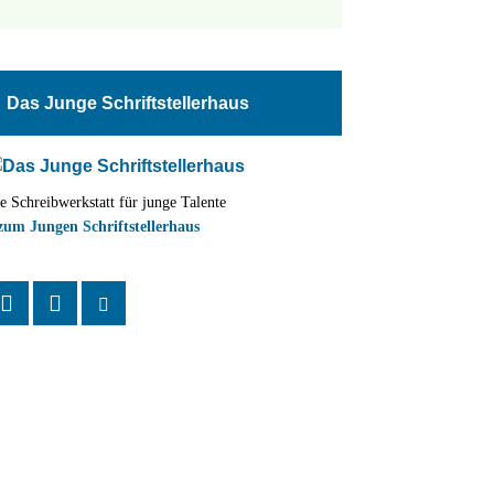
tungen
altung
Das Junge Schriftstellerhaus
en-
ion
e Schreibwerkstatt für junge Talente
,
zum Jungen Schriftstellerhaus
n