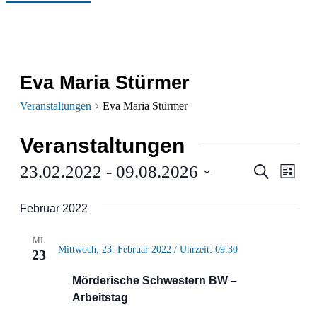
Eva Maria Stürmer
Veranstaltungen
Eva Maria Stürmer
Veranstaltungen
Verans
Ver
23.02.2022
 - 
09.08.2026
Suche
Liste
Ans
Datum
Suche
Februar 2022
wählen.
Nav
und
MI.
Ansich
Mittwoch, 23. Februar 2022 / Uhrzeit: 09:30
23
Naviga
Mörderische Schwestern BW –
Arbeitstag