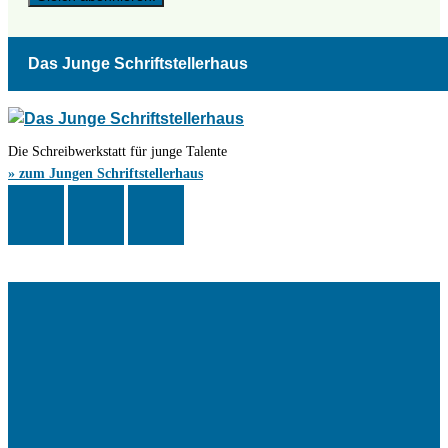
Das Junge Schriftstellerhaus
Die Schreibwerkstatt für junge Talente
» zum Jungen Schriftstellerhaus
Das Schriftstellerhaus ist ein beliebter Treffpunkt für Autorinnen und
Autoren aus Stuttgart und der Region sowie ein Veranstaltungsort für
Lesungen, Tagungen und Schreibwerkstätten.