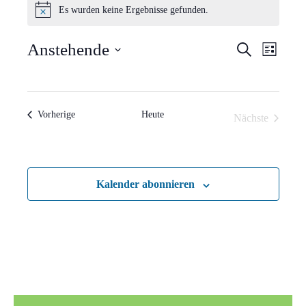
Es wurden keine Ergebnisse gefunden.
Hinweis
Verans
Vera
Anstehende
Suche
Liste
Ansi
Suche
Datum
Navi
wählen.
und
Veranstaltungen
Vorherige
Heute
Nächste
Ansich
Veranstaltun
Naviga
Kalender abonnieren