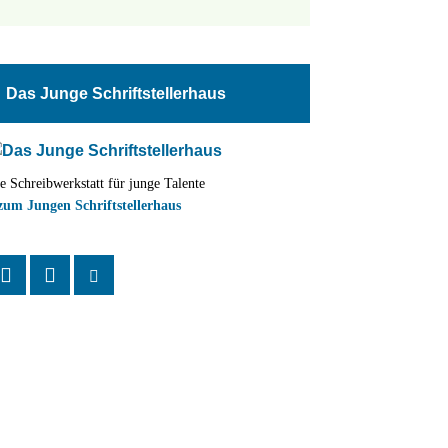
tungen
altung
Das Junge Schriftstellerhaus
en-
ion
e Schreibwerkstatt für junge Talente
,
zum Jungen Schriftstellerhaus
n