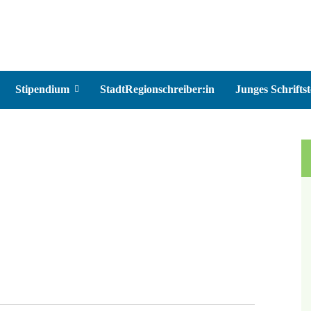
Stipendium
StadtRegionschreiber:in
Junges Schriftst