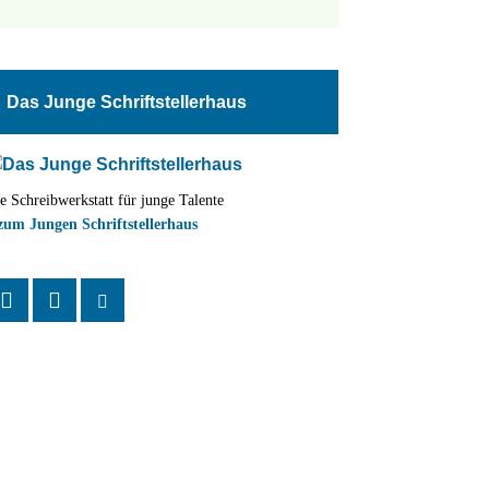
tungen
altung
Das Junge Schriftstellerhaus
en-
ion
e Schreibwerkstatt für junge Talente
,
zum Jungen Schriftstellerhaus
n