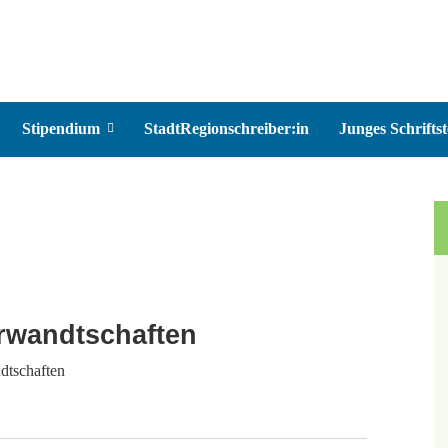
Stipendium
StadtRegionschreiber:in
Junges Schriftst
erwandtschaften
dtschaften