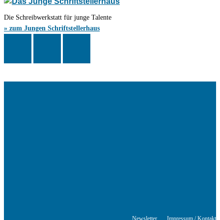
Die Schreibwerkstatt für junge Talente
» zum Jungen Schriftstellerhaus
Das Schriftstellerhaus ist ein beliebter Treffpunkt für Autorinnen und
Autoren aus Stuttgart und der Region sowie ein Veranstaltungsort für
Lesungen, Tagungen und Schreibwerkstätten.
© Stuttgarter Schriftstellerhaus
Newsletter
Impressum / Kontakt