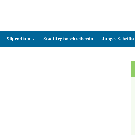
Stipendium
StadtRegionschreiber:in
Junges Schriftst