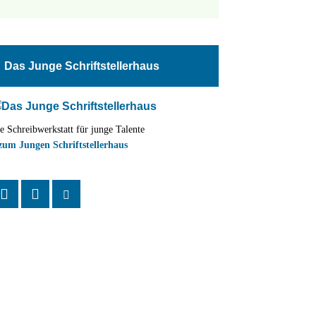
tungen
altung
Das Junge Schriftstellerhaus
en-
ion
e Schreibwerkstatt für junge Talente
,
zum Jungen Schriftstellerhaus
n