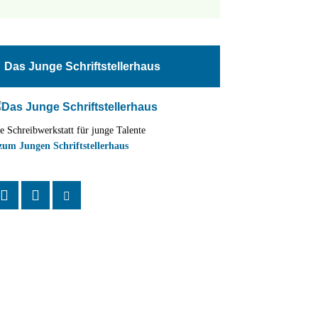
tungen
altung
Das Junge Schriftstellerhaus
en-
ion
e Schreibwerkstatt für junge Talente
,
zum Jungen Schriftstellerhaus
n