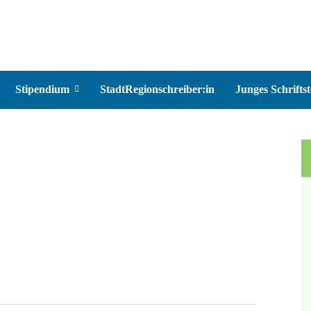
Stipendium
StadtRegionschreiber:in
Junges Schriftst