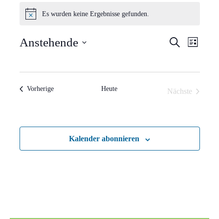
Veranstaltungen
Es wurden keine Ergebnisse gefunden.
Hinweis
Verans
Vera
Anstehende
Suche
Liste
Ansi
Suche
Datum
Navi
wählen.
und
Veranstaltungen
Vorherige
Heute
Nächste
Ansich
Veranstaltun
Naviga
Kalender abonnieren