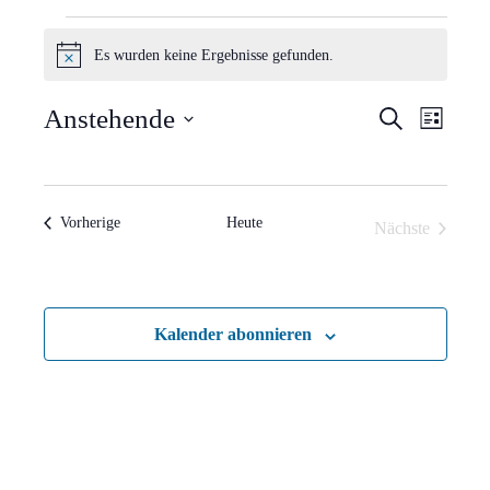
Veranstaltungen
Es wurden keine Ergebnisse gefunden.
Hinweis
Verans
Vera
Anstehende
Suche
Liste
Ansi
Suche
Datum
Navi
wählen.
und
Veranstaltungen
Vorherige
Heute
Nächste
Ansich
Veranstaltun
Naviga
Kalender abonnieren