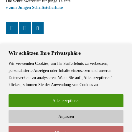
Die Schreibwerkstatt für junge Talente
» zum Jungen Schriftstellerhaus
Wir schätzen Ihre Privatsphäre
Wir verwenden Cookies, um Ihr Surferlebnis zu verbessern,
Das Schriftstellerhaus ist ein beliebter Treffpunkt für Autorinnen und
personalisierte Anzeigen oder Inhalte einzusetzen und unseren
Autoren aus Stuttgart und der Region sowie ein Veranstaltungsort für
Datenverkehr zu analysieren. Wenn Sie auf „Alle akzeptieren"
Lesungen, Tagungen und Schreibwerkstätten.
klicken, stimmen Sie der Anwendung von Cookies zu.
Alle akzeptieren
Anpassen
© Stuttgarter Schriftstellerhaus