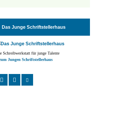
tungen
altung
Das Junge Schriftstellerhaus
en-
ion
e Schreibwerkstatt für junge Talente
,
zum Jungen Schriftstellerhaus
n