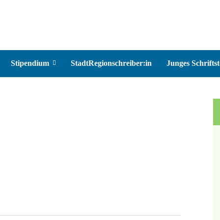
Stipendium
StadtRegionschreiber:in
Junges Schriftst