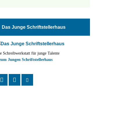
tungen
altung
Das Junge Schriftstellerhaus
en-
ion
e Schreibwerkstatt für junge Talente
,
zum Jungen Schriftstellerhaus
n