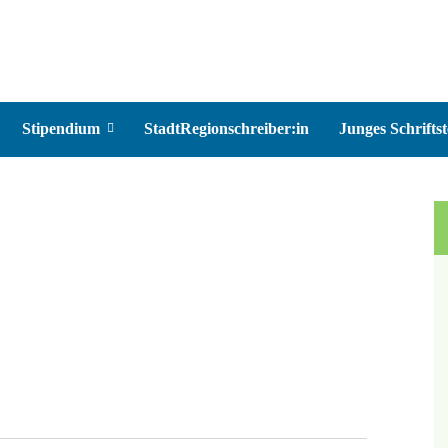
Stipendium
StadtRegionschreiber:in
Junges Schriftst