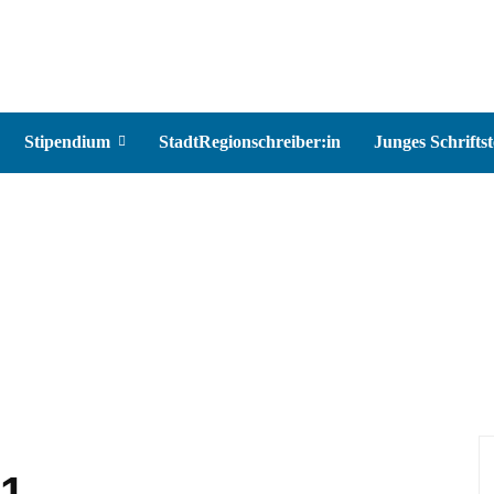
Stipendium
StadtRegionschreiber:in
Junges Schriftst
21