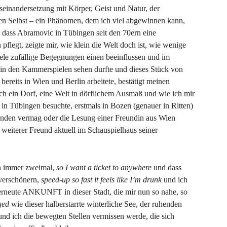
ndersetzung mit Körper, Geist und Natur, der
n Selbst – ein Phänomen, dem ich viel abgewinnen kann,
 dass Abramovic in Tübingen seit den 70ern eine
pflegt, zeigte mir, wie klein die Welt doch ist, wie wenige
ele zufällige Begegnungen einen beeinflussen und im
“ in den Kammerspielen sehen durfte und dieses Stück von
ereits in Wien und Berlin arbeitete, bestätigt meinen
ch ein Dorf, eine Welt in dörflichem Ausmaß und wie ich mir
s in Tübingen besuchte, erstmals in Bozen (genauer in Ritten)
finden vermag oder die Lesung einer Freundin aus Wien
in weiterer Freund aktuell im Schauspielhaus seiner
en immer zweimal,
so
I want a ticket to anywhere
und dass
 verschönern,
speed-up so fast it feels like I’m drunk
und ich
neute ANKUNFT in dieser Stadt, die mir nun so nahe, so
nged
wie dieser halberstarrte winterliche See, der ruhenden
nd ich die bewegten Stellen vermissen werde, die sich