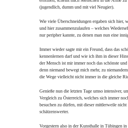
eröffnen, scheint mich Menschen in die Arme zu t
(jugendlich, dumm und mit viel Neugier).
Wie viele Überschneidungen ergaben sich hier, 
und hier zusammenzulaufen – welches Wiedersehe
nur peripher kannte, zu denen man nun eine in
Immer wieder sagte mir ein Freund, dass das sc
kennenlernen darf und wie ich ihm in dieser Hins
der Mensch ist mir immer noch das schönste und
denn niemand bewegt mich mehr, zu niemandem 
die Wege vielleicht nicht immer in die gleiche Ri
Genieße nun die letzten Tage umso intensiver, 
Vergleich zu Österreich, welches sich immer no
besuchen zu dürfen, mit dieser mittlerweile nic
schätzenswerter.
Vorgestern also in der Kunsthalle in Tübingen 