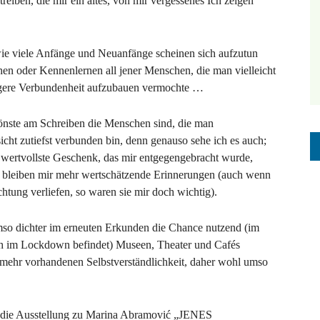
reiben, die mir ein altes, von mir vergessenes Ich zeigen
wie viele Anfänge und Neuanfänge scheinen sich aufzutun
n oder Kennenlernen all jener Menschen, die man vielleicht
nigere Verbundenheit aufzubauen vermochte …
hönste am Schreiben die Menschen sind, die man
icht zutiefst verbunden bin, denn genauso sehe ich es auch;
 wertvollste Geschenk, das mir entgegengebracht wurde,
bleiben mir mehr wertschätzende Erinnerungen (auch wenn
chtung verliefen, so waren sie mir doch wichtig).
umso dichter im erneuten Erkunden die Chance nutzend (im
ch im Lockdown befindet) Museen, Theater und Cafés
ht mehr vorhandenen Selbstverständlichkeit, daher wohl umso
in die Ausstellung zu Marina Abramović „JENES