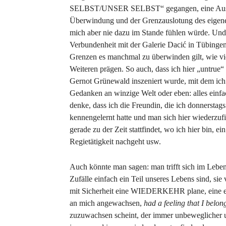
SELBST/UNSER SELBST“ gegangen, eine Auseina
Überwindung und der Grenzauslotung des eigene
mich aber nie dazu im Stande fühlen würde. Und
Verbundenheit mit der Galerie Dacić in Tübingen 
Grenzen es manchmal zu überwinden gilt, wie vi
Weiteren prägen. So auch, dass ich hier „untrue
Gernot Grünewald inszeniert wurde, mit dem ich b
Gedanken an winzige Welt oder eben: alles einfa
denke, dass ich die Freundin, die ich donnerstag
kennengelernt hatte und man sich hier wiederzu
gerade zu der Zeit stattfindet, wo ich hier bin, e
Regietätigkeit nachgeht usw.
Auch könnte man sagen: man trifft sich im Leb
Zufälle einfach ein Teil unseres Lebens sind, sie
mit Sicherheit eine WIEDERKEHR plane, eine er
an mich angewachsen,
had a feeling that I belo
zuzuwachsen scheint, der immer unbeweglicher u