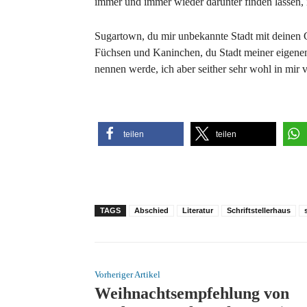
immer und immer wieder darunter finden lassen, i
Sugartown, du mir unbekannte Stadt mit deinen
Füchsen und Kaninchen, du Stadt meiner eigenen 
nennen werde, ich aber seither sehr wohl in mir 
teilen
teilen
TAGS
Abschied
Literatur
Schriftstellerhaus
Vorheriger Artikel
Weihnachtsempfehlung von