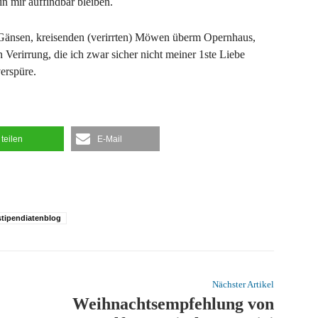
n mir auffindbar bleiben.
 Gänsen, kreisenden (verirrten) Möwen überm Opernhaus,
Verirrung, die ich zwar sicher nicht meiner 1ste Liebe
verspüre.
teilen
E-Mail
stipendiatenblog
Nächster Artikel
Weihnachtsempfehlung von