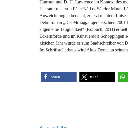
Hamsun und D. H. Lawrence im Kontext des mod
Literatur u. a. von Péter Nádas, Sándor Márai, 
Auszeichnungen bedacht, zuletzt mit dem Luise-
Debütroman „Der Müßiggänger“ erschien 2001 b
allgemeine Tauglichkeit“ (Rotbuch, 2011) erhiel
Eckernförde und im Künstlerdorf Schöppingen s
gleichen Jahr wurde er zum Stadtschreiber von 
Im Schriftstellerhaus wird Akos Doma an seinem 
teilen
teilen
Vorheriger Artikel