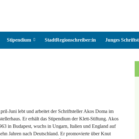
Stipendium
StadtRegionschreiber:in
Junges Schriftst
ril-Juni lebt und arbeitet der Schriftsteller Akos Doma im
tstellerhaus. Er erhält das Stipendium der Klett-Stiftung. Akos
63 in Budapest, wuchs in Ungarn, Italien und England auf
zehn Jahren nach Deutschland. Er promovierte über Knut