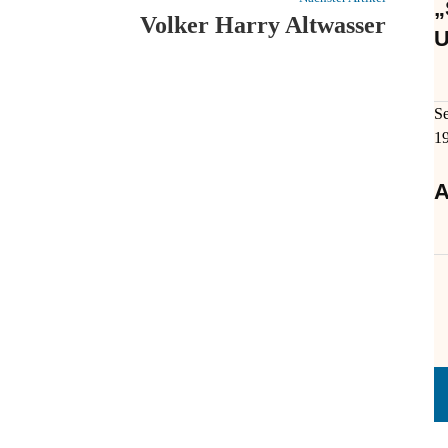
„
Volker Harry Altwasser
U
S
1
A