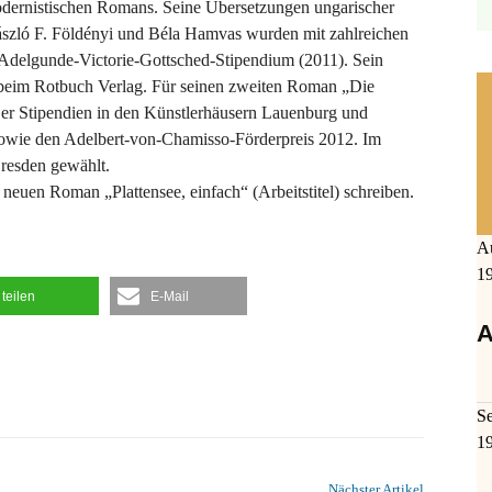
ernistischen Romans. Seine Übersetzungen ungarischer
László F. Földényi und Béla Hamvas wurden mit zahlreichen
Adelgunde-Victorie-Gottsched-Stipendium (2011). Sein
eim Rotbuch Verlag. Für seinen zweiten Roman „Die
t er Stipendien in den Künstlerhäusern Lauenburg und
owie den Adelbert-von-Chamisso-Förderpreis 2012. Im
Dresden gewählt.
neuen Roman „Plattensee, einfach“ (Arbeitstitel) schreiben.
A
1
teilen
E-Mail
A
S
1
Nächster Artikel