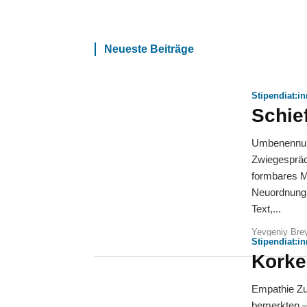
Neueste Beiträge
Stipendiat:i
Schie
Umbenennung der Erinneru
Zwiegespräch
formbares M
Neuordnung 
Text,...
Yevgeniy Bre
Stipendiat:i
Kork
Empathie Zunächst, in der Nähe, wie sicherlich viele vor mir bereits
bemerkten –