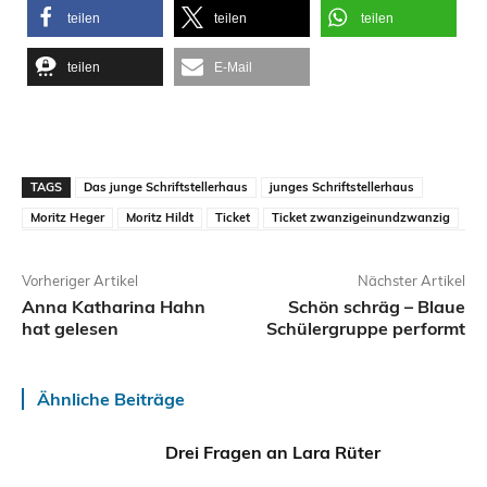
teilen
teilen
teilen
teilen
E-Mail
TAGS
Das junge Schriftstellerhaus
junges Schriftstellerhaus
Moritz Heger
Moritz Hildt
Ticket
Ticket zwanzigeinundzwanzig
Vorheriger Artikel
Nächster Artikel
Anna Katharina Hahn
Schön schräg – Blaue
hat gelesen
Schülergruppe performt
Ähnliche Beiträge
Drei Fragen an Lara Rüter