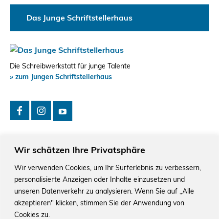
Das Junge Schriftstellerhaus
Die Schreibwerkstatt für junge Talente
» zum Jungen Schriftstellerhaus
Wir schätzen Ihre Privatsphäre
Wir verwenden Cookies, um Ihr Surferlebnis zu verbessern,
personalisierte Anzeigen oder Inhalte einzusetzen und
Das Schriftstellerhaus ist ein beliebter Treffpunkt für
Autorinnen und Autoren aus Stuttgart und der Region sowie
unseren Datenverkehr zu analysieren. Wenn Sie auf „Alle
ein Veranstaltungsort für Lesungen, Tagungen und
akzeptieren" klicken, stimmen Sie der Anwendung von
Schreibwerkstätten.
Cookies zu.