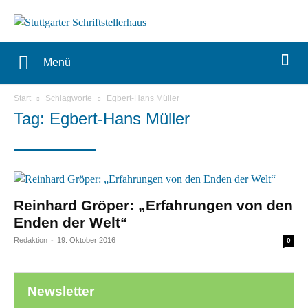
Menü
Start
Schlagworte
Egbert-Hans Müller
Tag: Egbert-Hans Müller
Reinhard Gröper: „Erfahrungen von den
Enden der Welt“
Redaktion
-
19. Oktober 2016
0
Newsletter