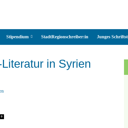
Stipendium
StadtRegionschreiber:in
Junges Schriftst
iteratur in Syrien
0