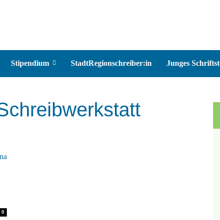
Stipendium
StadtRegionschreiber:in
Junges Schriftst
 Schreibwerkstatt
0