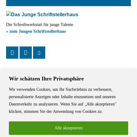
Die Schreibwerkstatt für junge Talente
» zum Jungen Schriftstellerhaus
Wir schätzen Ihre Privatsphäre
Wir verwenden Cookies, um Ihr Surferlebnis zu verbessern,
Das Schriftstellerhaus ist ein beliebter Treffpunkt für Autorinnen und
personalisierte Anzeigen oder Inhalte einzusetzen und unseren
Autoren aus Stuttgart und der Region sowie ein Veranstaltungsort für
Datenverkehr zu analysieren. Wenn Sie auf „Alle akzeptieren"
Lesungen, Tagungen und Schreibwerkstätten.
klicken, stimmen Sie der Anwendung von Cookies zu.
Alle akzeptieren