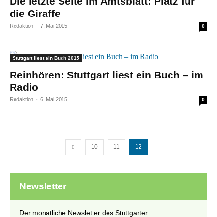
Die letzte Seite im Amtsblatt: Platz für
die Giraffe
Redaktion
-
7. Mai 2015
0
Stuttgart liest ein Buch 2015
Reinhören:
Stuttgart liest ein Buch
– im
Radio
Redaktion
-
6. Mai 2015
0
10
11
12
Newsletter
Der monatliche Newsletter des Stuttgarter