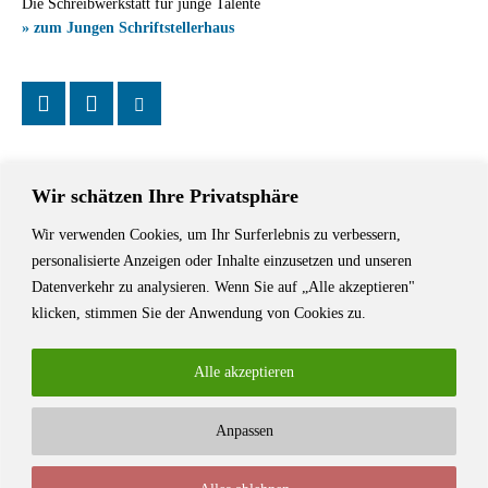
Die Schreibwerkstatt für junge Talente
» zum Jungen Schriftstellerhaus
Wir schätzen Ihre Privatsphäre
Wir verwenden Cookies, um Ihr Surferlebnis zu verbessern,
Das Schriftstellerhaus ist ein beliebter Treffpunkt für Autorinnen und
personalisierte Anzeigen oder Inhalte einzusetzen und unseren
Autoren aus Stuttgart und der Region sowie ein Veranstaltungsort für
Datenverkehr zu analysieren. Wenn Sie auf „Alle akzeptieren"
Lesungen, Tagungen und Schreibwerkstätten.
klicken, stimmen Sie der Anwendung von Cookies zu.
Alle akzeptieren
Anpassen
© Stuttgarter Schriftstellerhaus