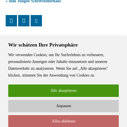
» zum Jungen Schriftstellerhaus
Wir schätzen Ihre Privatsphäre
Wir verwenden Cookies, um Ihr Surferlebnis zu verbessern,
Das Schriftstellerhaus ist ein beliebter Treffpunkt für Autorinnen und
personalisierte Anzeigen oder Inhalte einzusetzen und unseren
Autoren aus Stuttgart und der Region sowie ein Veranstaltungsort für
Datenverkehr zu analysieren. Wenn Sie auf „Alle akzeptieren"
Lesungen, Tagungen und Schreibwerkstätten.
klicken, stimmen Sie der Anwendung von Cookies zu.
Alle akzeptieren
Anpassen
© Stuttgarter Schriftstellerhaus
Alles ablehnen
Newsletter
Impressum / Kontakt