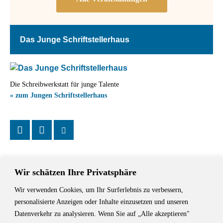
Das Junge Schriftstellerhaus
Die Schreibwerkstatt für junge Talente
» zum Jungen Schriftstellerhaus
Wir schätzen Ihre Privatsphäre
Wir verwenden Cookies, um Ihr Surferlebnis zu verbessern,
Das Schriftstellerhaus ist ein beliebter Treffpunkt für Autorinnen und
personalisierte Anzeigen oder Inhalte einzusetzen und unseren
Autoren aus Stuttgart und der Region sowie ein Veranstaltungsort für
Datenverkehr zu analysieren. Wenn Sie auf „Alle akzeptieren"
Lesungen, Tagungen und Schreibwerkstätten.