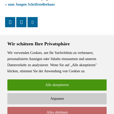
» zum Jungen Schriftstellerhaus
Wir schätzen Ihre Privatsphäre
Wir verwenden Cookies, um Ihr Surferlebnis zu verbessern,
Das Schriftstellerhaus ist ein beliebter Treffpunkt für Autorinnen und
personalisierte Anzeigen oder Inhalte einzusetzen und unseren
Autoren aus Stuttgart und der Region sowie ein Veranstaltungsort für
Datenverkehr zu analysieren. Wenn Sie auf „Alle akzeptieren"
Lesungen, Tagungen und Schreibwerkstätten.
klicken, stimmen Sie der Anwendung von Cookies zu.
Alle akzeptieren
Anpassen
© Stuttgarter Schriftstellerhaus
Alles ablehnen