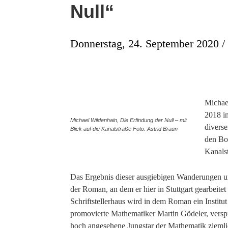
Null“
Donnerstag, 24. September 2020 / 
Michael
2018 im
Michael Wildenhain, Die Erfindung der Null – mit
diverse
Blick auf die Kanalstraße Foto: Astrid Braun
den Bop
Kanalst
Das Ergebnis dieser ausgiebigen Wanderungen u
der Roman, an dem er hier in Stuttgart gearbeitet
Schriftstellerhaus wird in dem Roman ein Instit
promovierte Mathematiker Martin Gödeler, verspren
hoch angesehene Jungstar der Mathematik ziemli