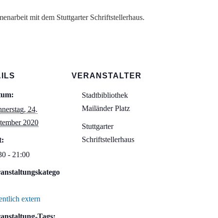
narbeit mit dem Stuttgarter Schriftstellerhaus.
ILS
VERANSTALTER
tum:
Stadtbibliothek
Mailänder Platz
nerstag, 24.
tember 2020
Stuttgarter
Schriftstellerhaus
t:
30 - 21:00
anstaltungskatego
entlich extern
anstaltung-Tags: