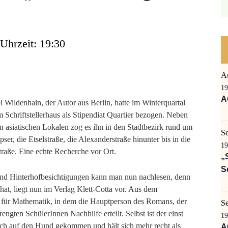
Uhrzeit: 19:30
A
19
A
 Wildenhain, der Autor aus Berlin, hatte im Winterquartal
 Schriftstellerhaus als Stipendiat Quartier bezogen. Neben
n asiatischen Lokalen zog es ihn in den Stadtbezirk rund um
S
ser, die Etselstraße, die Alexanderstraße hinunter bis in die
19
raße. Eine echte Recherche vor Ort.
„
S
nd Hinterhofbesichtigungen kann man nun nachlesen, denn
 hat, liegt nun im Verlag Klett-Cotta vor. Aus dem
ut für Mathematik, in dem die Hauptperson des Romans, der
S
gten SchülerInnen Nachhilfe erteilt. Selbst ist der einst
19
ch auf den Hund gekommen und hält sich mehr recht als
A