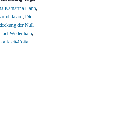
a Katharina Hahn
,
 und davon
,
Die
deckung der Null
,
hael Wildenhain
,
lag Klett-Cotta