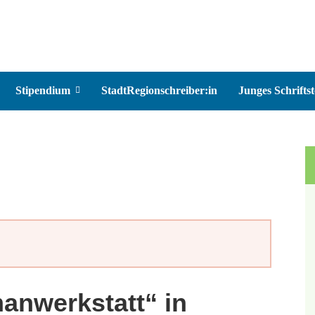
Stipendium
StadtRegionschreiber:in
Junges Schriftst
manwerkstatt“ in