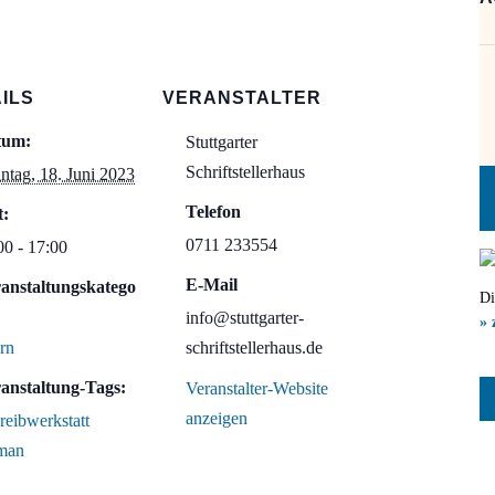
ILS
VERANSTALTER
tum:
Stuttgarter
Schriftstellerhaus
ntag, 18. Juni 2023
Telefon
t:
0711 233554
00 - 17:00
E-Mail
anstaltungskatego
Di
info@stuttgarter-
» 
ern
schriftstellerhaus.de
anstaltung-Tags:
Veranstalter-Website
anzeigen
reibwerkstatt
man