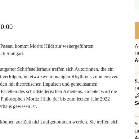
10:00
A
Passau kommt Moritz Hildt zur weitergeführten
ch Stuttgart.
19
A
tgarter Schriftstellerhaus treffen sich Autor:innen, die ein
t verfolgen, im etwa zweimonatigen Rhythmus zu intensiven
S
nden mit theoretischen Impulsen und gemeinsamen
19
acetten des schriftstellerischen Arbeitens. Geleitet wird die
„
Philosophen Moritz Hildt, der bis zum letzten Jahr 2022
S
lerhaus gewesen ist.
 können zur Zeit nicht aufgenommen werden. Sie treffen sich
S
19
A