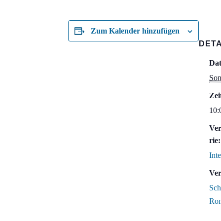
Zum Kalender hinzufügen
DETA
Da
Son
Zei
10:
Ver
rie:
Int
Ver
Sch
Ro