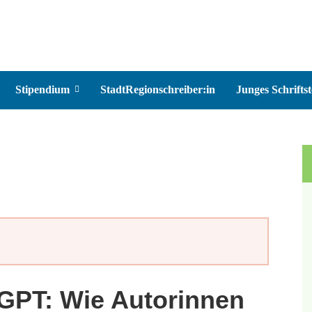
Stipendium
StadtRegionschreiber:in
Junges Schriftst
GPT: Wie Autorinnen