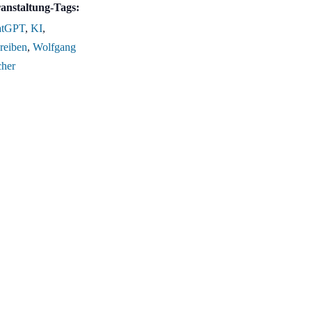
anstaltung-Tags:
atGPT
,
KI
,
reiben
,
Wolfgang
cher