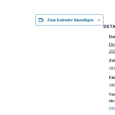
Zum Kalender hinzufügen
DETA
Da
Die
202
Zei
18:
Ein
10€
Ver
rie:
Öff