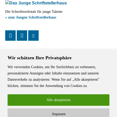
Die Schreibwerkstatt für junge Talente
» zum Jungen Schriftstellerhaus
Wir schätzen Ihre Privatsphäre
Wir verwenden Cookies, um Ihr Surferlebnis zu verbessern,
Das Schriftstellerhaus ist ein beliebter Treffpunkt für Autorinnen und
personalisierte Anzeigen oder Inhalte einzusetzen und unseren
Autoren aus Stuttgart und der Region sowie ein Veranstaltungsort für
Datenverkehr zu analysieren. Wenn Sie auf „Alle akzeptieren"
Lesungen, Tagungen und Schreibwerkstätten.
klicken, stimmen Sie der Anwendung von Cookies zu.
Alle akzeptieren
Anpassen