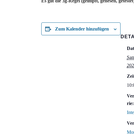
Es gilt die 3g-Regel (geimpft, genesen, getestet
Zum Kalender hinzufügen
DETA
Da
Sam
202
Zei
10:
Ver
rie:
Int
Ver
Mor