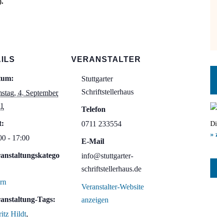
).
ILS
VERANSTALTER
tum:
Stuttgarter
Schriftstellerhaus
stag, 4. September
1
Telefon
t:
0711 233554
Di
» 
00 - 17:00
E-Mail
anstaltungskatego
info@stuttgarter-
schriftstellerhaus.de
ern
Veranstalter-Website
anstaltung-Tags:
anzeigen
itz Hildt
,