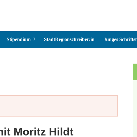
Stipendium
StadtRegionschreiber:in
Junges Schriftst
t Moritz Hildt