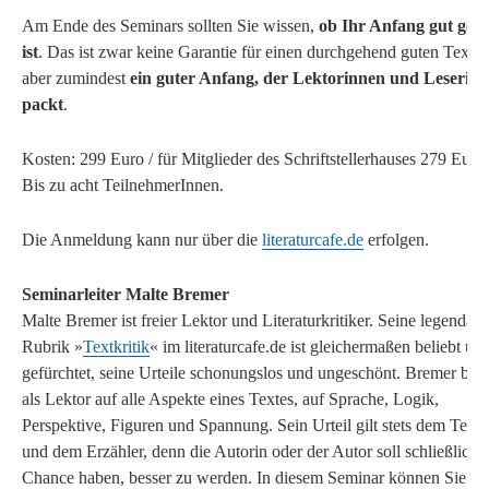
Am Ende des Seminars sollten Sie wissen,
ob Ihr Anfang gut gen
ist
. Das ist zwar keine Garantie für einen durchgehend guten Text,
aber zumindest
ein guter Anfang, der Lektorinnen und Leserin
packt
.
Kosten: 299 Euro / für Mitglieder des Schriftstellerhauses 279 Euro.
Bis zu acht TeilnehmerInnen.
Die Anmeldung kann nur über die
literaturcafe.de
erfolgen.
Seminarleiter Malte Bremer
Malte Bremer ist freier Lektor und Literaturkritiker. Seine legendäre
Rubrik »
Textkritik
« im literaturcafe.de ist gleichermaßen beliebt un
gefürchtet, seine Urteile schonungslos und ungeschönt. Bremer blic
als Lektor auf alle Aspekte eines Textes, auf Sprache, Logik,
Perspektive, Figuren und Spannung. Sein Urteil gilt stets dem Text
und dem Erzähler, denn die Autorin oder der Autor soll schließlich 
Chance haben, besser zu werden. In diesem Seminar können Sie si