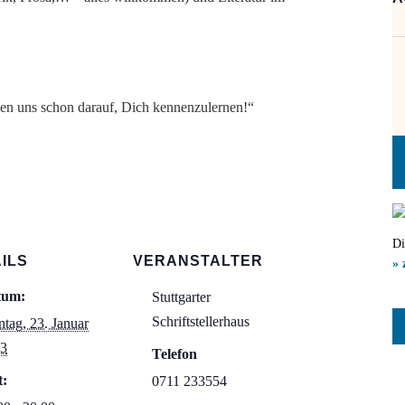
en uns schon darauf, Dich kennenzulernen!“
Di
ILS
VERANSTALTER
» 
tum:
Stuttgarter
Schriftstellerhaus
tag, 23. Januar
3
Telefon
t:
0711 233554