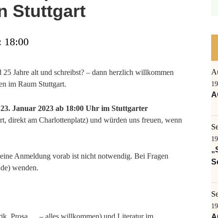
n Stuttgart
: 18:00
A
 25 Jahre alt und schreibst? – dann herzlich willkommen
nen im Raum Stuttgart.
19
A
 23. Januar 2023 ab 18:00 Uhr im Stuttgarter
rt, direkt am Charlottenplatz) und würden uns freuen, wenn
S
19
„
 eine Anmeldung vorab ist nicht notwendig. Bei Fragen
S
.de) wenden.
S
19
ik, Prosa,… – alles willkommen) und Literatur im
A