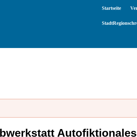
Startseite
Ve
StadtRegionschre
werkstatt Autofiktionale