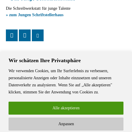
Die Schreibwerkstatt für junge Talente
» zum Jungen Schriftstellerhaus
Wir schätzen Ihre Privatsphäre
Wir verwenden Cookies, um Ihr Surferlebnis zu verbessern,
Das Schriftstellerhaus ist ein beliebter Treffpunkt für Autorinnen und
personalisierte Anzeigen oder Inhalte einzusetzen und unseren
Autoren aus Stuttgart und der Region sowie ein Veranstaltungsort für
Datenverkehr zu analysieren. Wenn Sie auf „Alle akzeptieren"
Lesungen, Tagungen und Schreibwerkstätten.
klicken, stimmen Sie der Anwendung von Cookies zu.
Alle akzeptieren
Anpassen