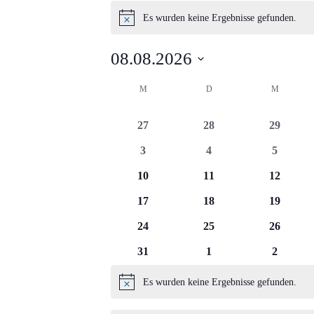
Veranstaltungen
Es wurden keine Ergebnisse gefunden.
Hinweis
08.08.2026
Datum
Kalender
M
MONTAG
D
DIENSTAG
M
MITTWO
wählen.
von
0
0
0
27
28
29
Veranstaltungen
Veranstaltungen
Veranstaltungen
Veransta
0
0
0
3
4
5
Veranstaltungen
Veranstaltungen
Veransta
0
0
0
10
11
12
Veranstaltungen
Veranstaltungen
Veransta
0
0
0
17
18
19
Veranstaltungen
Veranstaltungen
Veransta
0
0
0
24
25
26
Veranstaltungen
Veranstaltungen
Veransta
0
0
0
31
1
2
Veranstaltungen
Veranstaltungen
Veransta
Es wurden keine Ergebnisse gefunden.
Hinweis