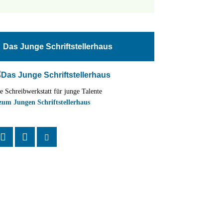
tungen
altung
Das Junge Schriftstellerhaus
en-
ion
e Schreibwerkstatt für junge Talente
,
zum Jungen Schriftstellerhaus
n