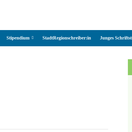
Stipendium
StadtRegionschreiber:in
Junges Schriftst