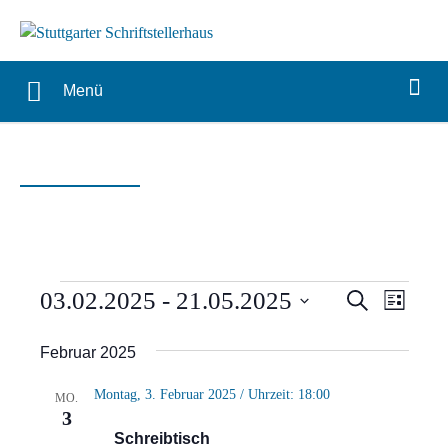
Menü
Veranstaltungen
Verans
Vera
03.02.2025
 - 
21.05.2025
Suche
Liste
Ansi
Suche
Datum
Februar 2025
Navi
wählen.
und
Montag, 3. Februar 2025 / Uhrzeit: 18:00
MO.
Ansich
3
Schreibtisch
Naviga