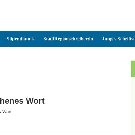
Stipendium
StadtRegionschreiber:in
Junges Schriftst
chenes Wort
s Wort