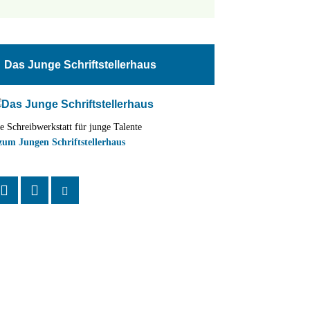
tungen
altung
Das Junge Schriftstellerhaus
en-
ion
e Schreibwerkstatt für junge Talente
,
zum Jungen Schriftstellerhaus
n