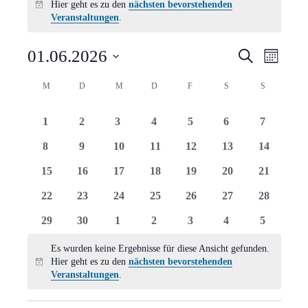
Hier geht es zu den
nächsten bevorstehenden
Hinweis
Veranstaltungen
.
Verans
Vera
01.06.2026
Suche
Monat
Ansi
Suche
Datum
Kalender
M
MONTAG
D
DIENSTAG
M
MITTWOCH
D
DONNERSTAG
F
FREITAG
S
SAMSTAG
S
SONNTAG
Navi
wählen.
und
von
0
0
0
0
0
0
0
1
2
3
4
5
6
7
Ansich
Veranstaltungen
Veranstaltungen
Veranstaltungen
Veranstaltungen
Veranstaltungen
Veranstaltungen
Veranstaltungen
Veranstal
0
0
0
0
0
0
0
8
9
10
11
12
13
14
Naviga
Veranstaltungen
Veranstaltungen
Veranstaltungen
Veranstaltungen
Veranstaltungen
Veranstaltungen
Veranstal
0
0
0
0
0
0
0
15
16
17
18
19
20
21
Veranstaltungen
Veranstaltungen
Veranstaltungen
Veranstaltungen
Veranstaltungen
Veranstaltungen
Veranstal
0
0
0
0
0
0
0
22
23
24
25
26
27
28
Veranstaltungen
Veranstaltungen
Veranstaltungen
Veranstaltungen
Veranstaltungen
Veranstaltungen
Veranstal
0
0
0
0
0
0
0
29
30
1
2
3
4
5
Veranstaltungen
Veranstaltungen
Veranstaltungen
Veranstaltungen
Veranstaltungen
Veranstaltungen
Veranstal
Es wurden keine Ergebnisse für diese Ansicht gefunden.
Hier geht es zu den
nächsten bevorstehenden
Hinweis
Veranstaltungen
.