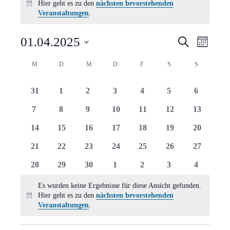
Hier geht es zu den
nächsten bevorstehenden
Hinweis
Veranstaltungen
.
Verans
Vera
01.04.2025
Suche
Monat
Ansi
Suche
Datum
Kalender
M
MONTAG
D
DIENSTAG
M
MITTWOCH
D
DONNERSTAG
F
FREITAG
S
SAMSTAG
S
SONNTAG
Navi
wählen.
und
von
0
0
0
0
0
0
0
31
1
2
3
4
5
6
Ansich
Veranstaltungen
Veranstaltungen
Veranstaltungen
Veranstaltungen
Veranstaltungen
Veranstaltungen
Veranstaltungen
Veranstal
0
0
0
0
0
0
0
7
8
9
10
11
12
13
Naviga
Veranstaltungen
Veranstaltungen
Veranstaltungen
Veranstaltungen
Veranstaltungen
Veranstaltungen
Veranstal
0
0
0
0
0
0
0
14
15
16
17
18
19
20
Veranstaltungen
Veranstaltungen
Veranstaltungen
Veranstaltungen
Veranstaltungen
Veranstaltungen
Veranstal
0
0
0
0
0
0
0
21
22
23
24
25
26
27
Veranstaltungen
Veranstaltungen
Veranstaltungen
Veranstaltungen
Veranstaltungen
Veranstaltungen
Veranstal
0
0
0
0
0
0
0
28
29
30
1
2
3
4
Veranstaltungen
Veranstaltungen
Veranstaltungen
Veranstaltungen
Veranstaltungen
Veranstaltungen
Veranstal
Es wurden keine Ergebnisse für diese Ansicht gefunden.
Hier geht es zu den
nächsten bevorstehenden
Hinweis
Veranstaltungen
.