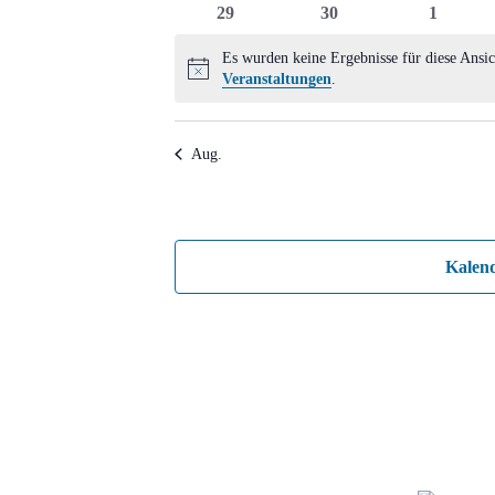
0
0
0
29
30
1
Veranstaltungen
Veranstaltungen
Veransta
Es wurden keine Ergebnisse für diese Ansic
Hinweis
Veranstaltungen
.
Aug.
Kalen