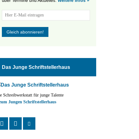
über Termine und Aktuelles.
Weitere Infos »
tungen
altung
Das Junge Schriftstellerhaus
en-
ion
e Schreibwerkstatt für junge Talente
,
zum Jungen Schriftstellerhaus
n