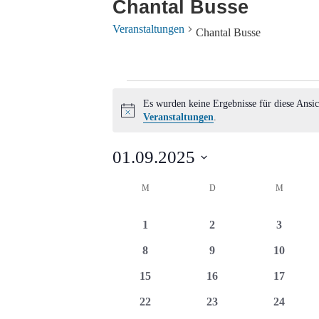
Chantal Busse
Veranstaltungen
Chantal Busse
Veranstaltungen
Es wurden keine Ergebnisse für diese Ansic
Hinweis
Veranstaltungen
.
01.09.2025
Datum
Kalender
M
MONTAG
D
DIENSTAG
M
MITTWO
wählen.
von
0
0
0
1
2
3
Veranstaltungen
Veranstaltungen
Veranstaltungen
Veransta
0
0
0
8
9
10
Veranstaltungen
Veranstaltungen
Veransta
0
0
0
15
16
17
Veranstaltungen
Veranstaltungen
Veransta
0
0
0
22
23
24
Veranstaltungen
Veranstaltungen
Veransta