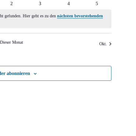
0
0
0
0
2
3
4
5
ltungen
Veranstaltungen
Veranstaltungen
Veranstaltungen
Veranstaltungen
ht gefunden. Hier geht es zu den
nächsten bevorstehenden
Dieser Monat
Okt.
der abonnieren