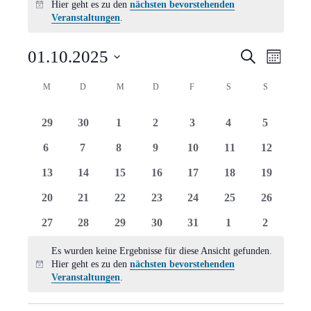
Hier geht es zu den
nächsten bevorstehenden
Hinweis
Veranstaltungen
.
Verans
Vera
01.10.2025
Suche
Monat
Ansi
Suche
Datum
Kalender
M
MONTAG
D
DIENSTAG
M
MITTWOCH
D
DONNERSTAG
F
FREITAG
S
SAMSTAG
S
SONNTAG
Navi
wählen.
und
von
0
0
0
0
0
0
0
29
30
1
2
3
4
5
Ansich
Veranstaltungen
Veranstaltungen
Veranstaltungen
Veranstaltungen
Veranstaltungen
Veranstaltungen
Veranstaltungen
Veranstal
0
0
0
0
0
0
0
6
7
8
9
10
11
12
Naviga
Veranstaltungen
Veranstaltungen
Veranstaltungen
Veranstaltungen
Veranstaltungen
Veranstaltungen
Veranstal
0
0
0
0
0
0
0
13
14
15
16
17
18
19
Veranstaltungen
Veranstaltungen
Veranstaltungen
Veranstaltungen
Veranstaltungen
Veranstaltungen
Veranstal
0
0
0
0
0
0
0
20
21
22
23
24
25
26
Veranstaltungen
Veranstaltungen
Veranstaltungen
Veranstaltungen
Veranstaltungen
Veranstaltungen
Veranstal
0
0
0
0
0
0
0
27
28
29
30
31
1
2
Veranstaltungen
Veranstaltungen
Veranstaltungen
Veranstaltungen
Veranstaltungen
Veranstaltungen
Veranstal
Es wurden keine Ergebnisse für diese Ansicht gefunden.
Hier geht es zu den
nächsten bevorstehenden
Hinweis
Veranstaltungen
.