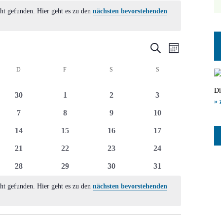
ht gefunden. Hier geht es zu den
nächsten bevorstehenden
Veranstal
Veranst
Suche
Monat
Ansicht
Suche
CH
D
DONNERSTAG
F
FREITAG
S
SAMSTAG
S
SONNTAG
Navigat
und
Di
0
0
0
0
30
1
2
3
Ansichten
» 
ltungen
Veranstaltungen
Veranstaltungen
Veranstaltungen
Veranstaltungen
0
0
0
0
7
8
9
10
Navigatio
ltungen
Veranstaltungen
Veranstaltungen
Veranstaltungen
Veranstaltungen
0
0
0
0
14
15
16
17
ltungen
Veranstaltungen
Veranstaltungen
Veranstaltungen
Veranstaltungen
0
0
0
0
21
22
23
24
ltungen
Veranstaltungen
Veranstaltungen
Veranstaltungen
Veranstaltungen
0
0
0
0
28
29
30
31
ltungen
Veranstaltungen
Veranstaltungen
Veranstaltungen
Veranstaltungen
ht gefunden. Hier geht es zu den
nächsten bevorstehenden