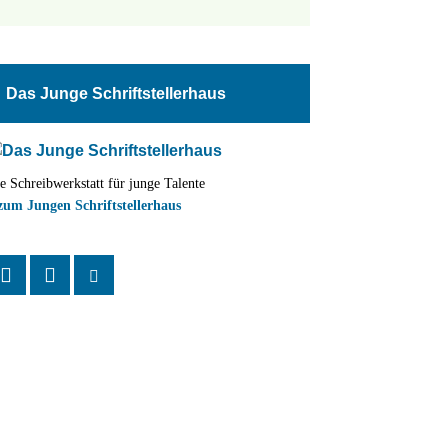
tungen
altung
Das Junge Schriftstellerhaus
en-
ion
e Schreibwerkstatt für junge Talente
,
zum Jungen Schriftstellerhaus
n