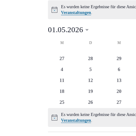
Veranstaltungen
Es wurden keine Ergebnisse für diese Ansic
Hinweis
Veranstaltungen
.
01.05.2026
Datum
Kalender
M
MONTAG
D
DIENSTAG
M
MITTWO
wählen.
von
0
0
0
27
28
29
Veranstaltungen
Veranstaltungen
Veranstaltungen
Veransta
0
0
0
4
5
6
Veranstaltungen
Veranstaltungen
Veransta
0
0
0
11
12
13
Veranstaltungen
Veranstaltungen
Veransta
0
0
0
18
19
20
Veranstaltungen
Veranstaltungen
Veransta
0
0
0
25
26
27
Veranstaltungen
Veranstaltungen
Veransta
Es wurden keine Ergebnisse für diese Ansic
Hinweis
Veranstaltungen
.