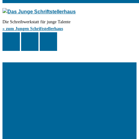
Die Schreibwerkstatt für junge Talente
» zum Jungen Schriftstellerhaus
Das Schriftstellerhaus ist ein beliebter Treffpunkt für Autorinnen und
Autoren aus Stuttgart und der Region sowie ein Veranstaltungsort für
Lesungen, Tagungen und Schreibwerkstätten.