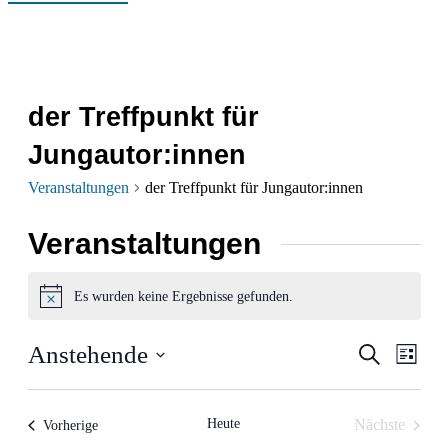
der Treffpunkt für
Jungautor:innen
Veranstaltungen
der Treffpunkt für Jungautor:innen
Veranstaltungen
Es wurden keine Ergebnisse gefunden.
Hinweis
Verans
Ver
Anstehende
Suche
Liste
Ans
Datum
Suche
wählen.
Nav
und
Heute
Nächste
Veranstaltungen
Vorherige
Veranstalt