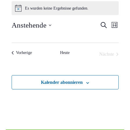
Veranstaltungen
Es wurden keine Ergebnisse gefunden.
Hinweis
Verans
Vera
Anstehende
Suche
Liste
Ansi
Suche
Datum
Navi
wählen.
und
Veranstaltungen
Vorherige
Heute
Nächste
Ansich
Veranstaltun
Naviga
Kalender abonnieren