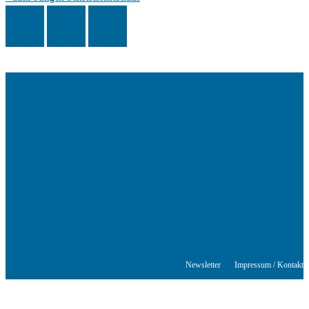
Das Schriftstellerhaus ist ein beliebter Treffpunkt für Autorinnen und
Autoren aus Stuttgart und der Region sowie ein Veranstaltungsort für
Lesungen, Tagungen und Schreibwerkstätten.
© Stuttgarter Schriftstellerhaus
Newsletter
Impressum / Kontakt