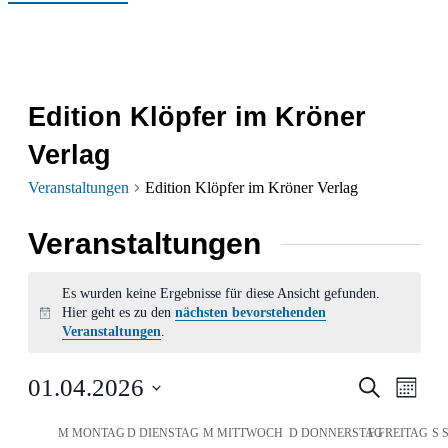
Edition Klöpfer im Kröner
Verlag
Veranstaltungen
Edition Klöpfer im Kröner Verlag
Veranstaltungen
Es wurden keine Ergebnisse für diese Ansicht gefunden.
Hier geht es zu den
nächsten bevorstehenden
Hinweis
Veranstaltungen
.
Verans
Ver
01.04.2026
Suche
Monat
Ans
Datum
Suche
Kalender
M
MONTAG
D
DIENSTAG
M
MITTWOCH
D
DONNERSTAG
F
FREITAG
S
wählen.
Nav