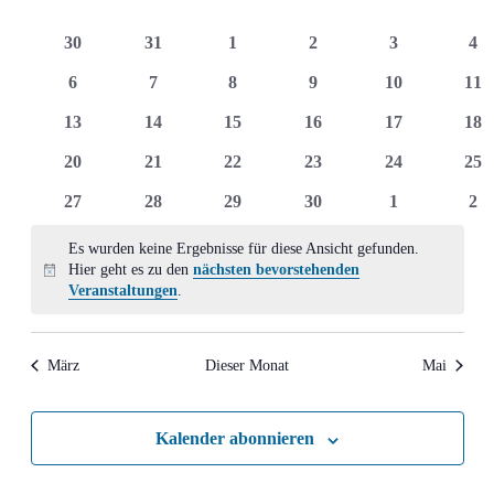
und
von
0
0
0
0
0
0
30
31
1
2
3
4
Ansich
Veranstaltungen
Veranstaltungen
Veranstaltungen
Veranstaltungen
Veranstaltungen
Veranstaltun
Ver
0
0
0
0
0
0
6
7
8
9
10
11
Naviga
Veranstaltungen
Veranstaltungen
Veranstaltungen
Veranstaltungen
Veranstaltung
Ver
0
0
0
0
0
0
13
14
15
16
17
18
Veranstaltungen
Veranstaltungen
Veranstaltungen
Veranstaltungen
Veranstaltung
Ver
0
0
0
0
0
0
20
21
22
23
24
25
Veranstaltungen
Veranstaltungen
Veranstaltungen
Veranstaltungen
Veranstaltung
Ver
0
0
0
0
0
0
27
28
29
30
1
2
Veranstaltungen
Veranstaltungen
Veranstaltungen
Veranstaltungen
Veranstaltun
Ver
Es wurden keine Ergebnisse für diese Ansicht gefunden.
Hier geht es zu den
nächsten bevorstehenden
Hinweis
Veranstaltungen
.
März
Dieser Monat
Mai
Kalender abonnieren