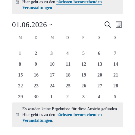
Hier geht es zu den
nächsten bevorstehenden
Hinweis
Veranstaltungen
.
Verans
Vera
01.06.2026
Suche
Monat
Ansi
Suche
Datum
Kalender
M
MONTAG
D
DIENSTAG
M
MITTWOCH
D
DONNERSTAG
F
FREITAG
S
SAMSTAG
S
SONNTAG
Navi
wählen.
und
von
0
0
0
0
0
0
0
1
2
3
4
5
6
7
Ansich
Veranstaltungen
Veranstaltungen
Veranstaltungen
Veranstaltungen
Veranstaltungen
Veranstaltungen
Veranstaltungen
Veranstal
0
0
0
0
0
0
0
8
9
10
11
12
13
14
Naviga
Veranstaltungen
Veranstaltungen
Veranstaltungen
Veranstaltungen
Veranstaltungen
Veranstaltungen
Veranstal
0
0
0
0
0
0
0
15
16
17
18
19
20
21
Veranstaltungen
Veranstaltungen
Veranstaltungen
Veranstaltungen
Veranstaltungen
Veranstaltungen
Veranstal
0
0
0
0
0
0
0
22
23
24
25
26
27
28
Veranstaltungen
Veranstaltungen
Veranstaltungen
Veranstaltungen
Veranstaltungen
Veranstaltungen
Veranstal
0
0
0
0
0
0
0
29
30
1
2
3
4
5
Veranstaltungen
Veranstaltungen
Veranstaltungen
Veranstaltungen
Veranstaltungen
Veranstaltungen
Veranstal
Es wurden keine Ergebnisse für diese Ansicht gefunden.
Hier geht es zu den
nächsten bevorstehenden
Hinweis
Veranstaltungen
.