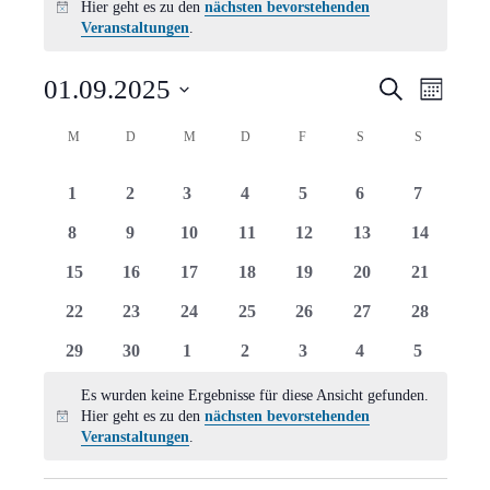
Hier geht es zu den
nächsten bevorstehenden
Hinweis
Veranstaltungen
.
Verans
Vera
01.09.2025
Suche
Monat
Ansi
Suche
Datum
Kalender
M
MONTAG
D
DIENSTAG
M
MITTWOCH
D
DONNERSTAG
F
FREITAG
S
SAMSTAG
S
SONNTAG
Navi
wählen.
und
von
0
0
0
0
0
0
0
1
2
3
4
5
6
7
Ansich
Veranstaltungen
Veranstaltungen
Veranstaltungen
Veranstaltungen
Veranstaltungen
Veranstaltungen
Veranstaltungen
Veranstal
0
0
0
0
0
0
0
8
9
10
11
12
13
14
Naviga
Veranstaltungen
Veranstaltungen
Veranstaltungen
Veranstaltungen
Veranstaltungen
Veranstaltungen
Veranstal
0
0
0
0
0
0
0
15
16
17
18
19
20
21
Veranstaltungen
Veranstaltungen
Veranstaltungen
Veranstaltungen
Veranstaltungen
Veranstaltungen
Veranstal
0
0
0
0
0
0
0
22
23
24
25
26
27
28
Veranstaltungen
Veranstaltungen
Veranstaltungen
Veranstaltungen
Veranstaltungen
Veranstaltungen
Veranstal
0
0
0
0
0
0
0
29
30
1
2
3
4
5
Veranstaltungen
Veranstaltungen
Veranstaltungen
Veranstaltungen
Veranstaltungen
Veranstaltungen
Veranstal
Es wurden keine Ergebnisse für diese Ansicht gefunden.
Hier geht es zu den
nächsten bevorstehenden
Hinweis
Veranstaltungen
.